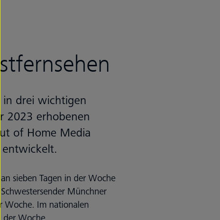
stfernsehen
in drei wichtigen
er 2023 erhobenen
 out of Home Media
entwickelt.
t an sieben Tagen in der Woche
im Schwestersender Münchner
er Woche. Im nationalen
n der Woche.