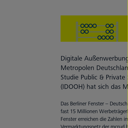
Digitale Außenwerbung 
Metropolen Deutschlan
Studie Public & Privat
(IDOOH) hat sich das 
Das Berliner Fenster – Deutsc
fast 15 Millionen Werbeträger
Fenster erreichen die Zahlen 
Vermarktungsnetz der mcrud b