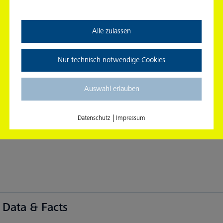
ann das Fahrgastfernsehen nicht nur die Brutto-Reichwei
Alle zulassen
elgruppe, etwa Alter, Geschlecht und Haushaltsnettoeink
 Media
(IDOOH)
zertifiziert. Neben den enormen Reichweit
den-Slots (z. B. von 8–10 Uhr) und die exzellente Quali
Nur technisch notwendige Cookies
dium mit einer im wörtlichen Sinne einzigartigen Ausstrah
Auswahl erlauben
|
Datenschutz
Impressum
 Daten & Fakten
 Data & Facts