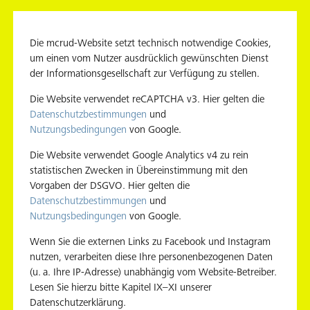
Mediadaten
Die mcrud-Website setzt technisch notwendige Cookies,
um einen vom Nutzer ausdrücklich gewünschten Dienst
der Informationsgesellschaft zur Verfügung zu stellen.
Zähltag beim Fahrga
Die Website verwendet reCAPTCHA v3. Hier gelten die
Datenschutzbestimmungen
und
Nutzungsbedingungen
von Google.
boomt – und mit ihr das Fahrgastfernsehen 
Die Website verwendet Google Analytics v4 zu rein
ds – Berlin, München und Stuttgart. Laut d
statistischen Zwecken in Übereinstimmung mit den
e Screens des unabhängigen Institute Digital
Vorgaben der DSGVO. Hier gelten die
Datenschutzbestimmungen
und
Medium zu einem echten Reichweitenwunder 
Nutzungsbedingungen
von Google.
Wenn Sie die externen Links zu Facebook und Instagram
hlands reichweitenstärkstes Fahrgastfernsehen – produzier
nutzen, verarbeiten diese Ihre personenbezogenen Daten
kontakte in der Berliner Bevölkerung (über 14 Jahre). Be
(u. a. Ihre IP-Adresse) unabhängig vom Website-Betreiber.
Lesen Sie hierzu bitte Kapitel IX–XI unserer
im Jahr 2026 fast acht Millionen Werbeträgerkontakte in d
Datenschutzerklärung.
etragen die Werbeträgerkontakte brutto 34,2 Millionen i