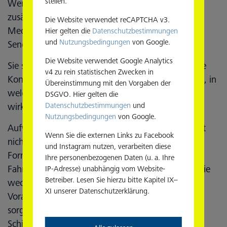
stellen.
Werbung besonders gut einprägt, können Sie
zusätzlich noch die Sendefrequenz erhöhen. Unser
Die Website verwendet reCAPTCHA v3.
Mediaplaner zeigt Ihnen die entsprechenden
Hier gelten die
Datenschutzbestimmungen
und
Nutzungsbedingungen
von Google.
Sendeumfelder an.
Die Website verwendet Google Analytics
Sie sind neugierig oder haben Fragen? Nehmen Sie
v4 zu rein statistischen Zwecken in
Kontakt zu unseren Mediaberatern auf! Sie wissen, in
Übereinstimmung mit den Vorgaben der
welchem Sendeumfeld Ihre Botschaft am besten
DSGVO. Hier gelten die
Datenschutzbestimmungen
und
wirkt.
Nutzungsbedingungen
von Google.
Aufwändige Spotproduktion zum Wucherpreis? Ist
Wenn Sie die externen Links zu Facebook
nicht! Denn unser Studioteam adaptiert Ihre
und Instagram nutzen, verarbeiten diese
Formatvorlagen in kürzester Zeit für das
Ihre personenbezogenen Daten (u. a. Ihre
Fahrgastfernsehen. Anpassungen „on the fly“ sowie
IP-Adresse) unabhängig vom Website-
Betreiber. Lesen Sie hierzu bitte Kapitel IX–
wechselnde Spotmotive schaffen beste
XI unserer Datenschutzerklärung.
Voraussetzungen für spannende Kampagnen. Und
sorgen dafür, dass Ihre Werbung schnell auf die
Schiene gelangt.