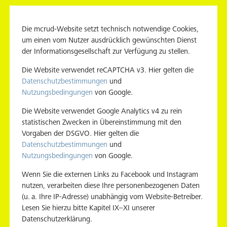
r Fahrgastfernsehen Stuttgarter Fe
Die mcrud-Website setzt technisch notwendige Cookies,
um einen vom Nutzer ausdrücklich gewünschten Dienst
der Informationsgesellschaft zur Verfügung zu stellen.
| Kooperation mit Hivestack
Die Website verwendet reCAPTCHA v3. Hier gelten die
Datenschutzbestimmungen
und
Nutzungsbedingungen
von Google.
Die Website verwendet Google Analytics v4 zu rein
 für Programmatic DOOH Advertisi
statistischen Zwecken in Übereinstimmung mit den
Vorgaben der DSGVO. Hier gelten die
Datenschutzbestimmungen
und
Nutzungsbedingungen
von Google.
Wenn Sie die externen Links zu Facebook und Instagram
teldeutschland Leipzig
nutzen, verarbeiten diese Ihre personenbezogenen Daten
(u. a. Ihre IP-Adresse) unabhängig vom Website-Betreiber.
Lesen Sie hierzu bitte Kapitel IX–XI unserer
Datenschutzerklärung.