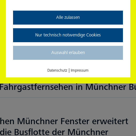
| Programmatic Advertising One T
Alle zulassen
Nur technisch notwendige Cookies
p und mc R&D GmbH schließen Bü
ic Advertising
Auswahl erlauben
|
Datenschutz
Impressum
| Fahrgastfernsehen in Münchner B
ehen Münchner Fenster erweitert
die Busflotte der Münchner