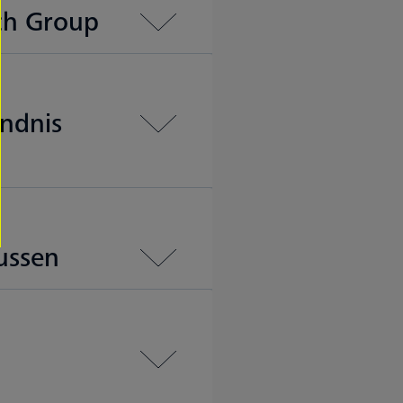
ech Group
ndnis
ussen