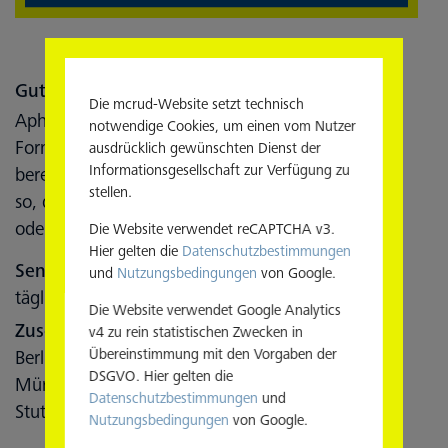
Gut gesagt
Die mcrud-Website setzt technisch
Aphorismen, Zitate, Lebensweisheiten. Dieses
notwendige Cookies, um einen vom Nutzer
Format hält für jeden Tag ein geflügeltes Wort
ausdrücklich gewünschten Dienst der
Informationsgesellschaft zur Verfügung zu
bereit: mal bekannt, mal unbekannt – aber immer
stellen.
so, dass es ein Schmunzeln, zustimmendes Nicken
oder Kopfschütteln erzeugt.
Die Website verwendet reCAPTCHA v3.
Hier gelten die
Datenschutzbestimmungen
Sendezeiten:
und
Nutzungsbedingungen
von Google.
täglich 4–24 Uhr
Die Website verwendet Google Analytics
Zuschauer:
v4 zu rein statistischen Zwecken in
Übereinstimmung mit den Vorgaben der
Berlin: 2.312.000 pro Tag
DSGVO. Hier gelten die
München: 1.227.400 pro Tag
Datenschutzbestimmungen
und
Stuttgart: 616.700 pro Tag
Nutzungsbedingungen
von Google.